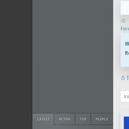
Fo
W
R
I
In
LATEST
ACTIVE
TOP
PEOPLE