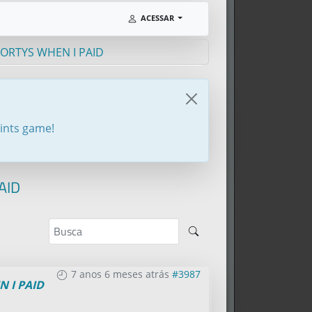
ACESSAR
MORTYS WHEN I PAID
oints game!
AID
7 anos 6 meses atrás
#3987
N I PAID