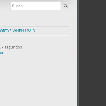
MORTYS WHEN I PAID
197 segundos
na