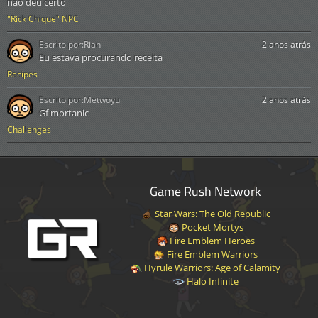
não deu certo
"Rick Chique" NPC
Escrito por:
Rian
2 anos atrás
Eu estava procurando receita
Recipes
Escrito por:
Metwoyu
2 anos atrás
Gf mortanic
Challenges
Game Rush Network
Star Wars: The Old Republic
Pocket Mortys
Fire Emblem Heroes
Fire Emblem Warriors
Hyrule Warriors: Age of Calamity
Halo Infinite