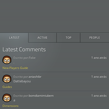
LATEST
ACTIVE
TOP
PEOPLE
Latest Comments
Escrito por:
Pabe
1 ano atrás
.
New Players Guide
Escrito por:
aniashibr
1 ano atrás
Dattebayou
Guides
Escrito por:
bomdiamimiubem
1 ano atrás
a
Dimensions