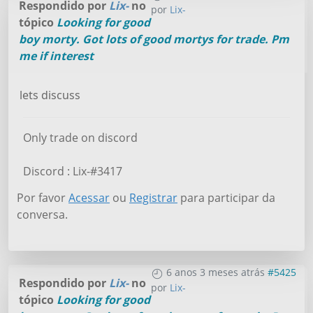
Respondido por
Lix-
no
por
Lix-
tópico
Looking for good
boy morty. Got lots of good mortys for trade. Pm
me if interest
lets discuss
Only trade on discord
Discord : Lix-#3417
Por favor
Acessar
ou
Registrar
para participar da
conversa.
6 anos 3 meses atrás
#5425
Respondido por
Lix-
no
por
Lix-
tópico
Looking for good