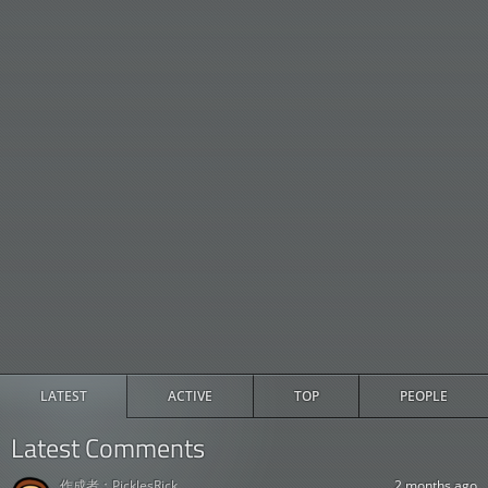
LATEST
ACTIVE
TOP
PEOPLE
Latest Comments
作成者：
PicklesRick
2 months ago