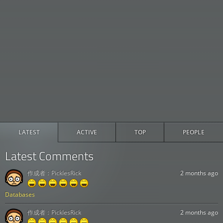
LATEST
ACTIVE
TOP
PEOPLE
Latest Comments
作成者：
PicklesRick
2 months ago
Databases
作成者：
PicklesRick
2 months ago