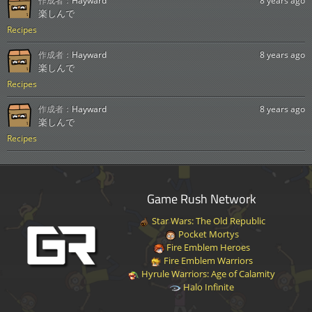
作成者：
Hayward
8 years ago
楽しんで
Recipes
作成者：
Hayward
8 years ago
楽しんで
Recipes
作成者：
Hayward
8 years ago
楽しんで
Recipes
Game Rush Network
Star Wars: The Old Republic
Pocket Mortys
Fire Emblem Heroes
Fire Emblem Warriors
Hyrule Warriors: Age of Calamity
Halo Infinite