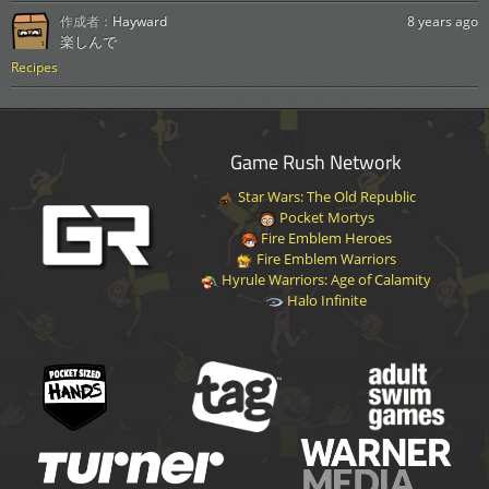
作成者：
Hayward
8 years ago
楽しんで
Recipes
Game Rush Network
Star Wars: The Old Republic
Pocket Mortys
Fire Emblem Heroes
Fire Emblem Warriors
Hyrule Warriors: Age of Calamity
Halo Infinite