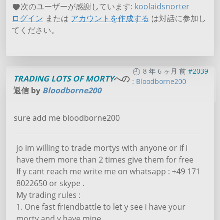
次のユーザーが感謝しています:
koolaidsnorter
ログイン
または
アカウントを作成する
は対話に参加し
てください。
8 年 6 ヶ月 前
#2039
TRADING LOTS OF MORTY
への
:
Bloodborne200
返信 by
Bloodborne200
sure add me bloodborne200
jo im willing to trade mortys with anyone or if i
have them more than 2 times give them for free
If y cant reach me write me on whatsapp : +49 171
8022650 or skype .
My trading rules :
1. One fast friendbattle to let y see i have your
morty and y have mine