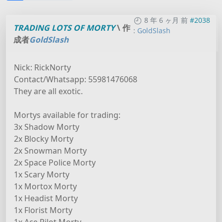
8 年 6 ヶ月 前
#2038
TRADING LOTS OF MORTY
\ 作
:
GoldSlash
成者
GoldSlash
Nick: RickNorty
Contact/Whatsapp: 55981476068
They are all exotic.
Mortys available for trading:
3x Shadow Morty
2x Blocky Morty
2x Snowman Morty
2x Space Police Morty
1x Scary Morty
1x Mortox Morty
1x Headist Morty
1x Florist Morty
1x Ace Pilot Morty