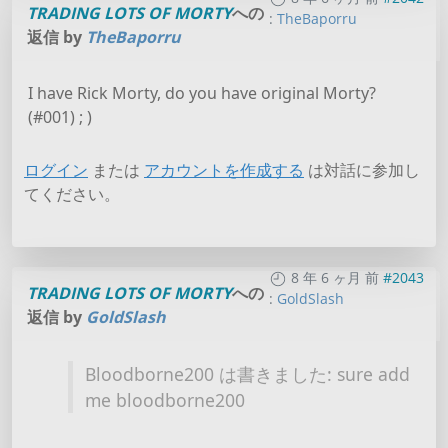
TRADING LOTS OF MORTY
への
:
TheBaporru
返信 by
TheBaporru
I have Rick Morty, do you have original Morty?
(#001) ; )
ログイン
または
アカウントを作成する
は対話に参加し
てください。
8 年 6 ヶ月 前
#2043
TRADING LOTS OF MORTY
への
:
GoldSlash
返信 by
GoldSlash
Bloodborne200 は書きました: sure add
me bloodborne200