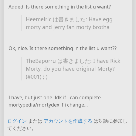
Added. Is there something in the list u want?
Heemelric は書きました: Have egg
morty and jerry fan morty brotha
Ok, nice. Is there something in the list u want??
TheBaporru は書きました: I have Rick
Morty, do you have original Morty?
(#001) ; )
I have, but just one. Idk if i can complete
mortypedia/mortydex if i change...
ログイン
または
アカウントを作成する
は対話に参加し
てください。