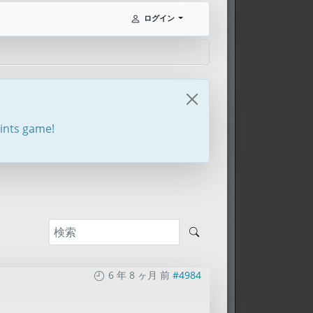
ログイン
oints game!
6 年 8 ヶ月 前
#4984