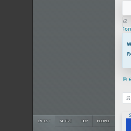
Fo
W
R
e
最
LATEST
ACTIVE
TOP
PEOPLE