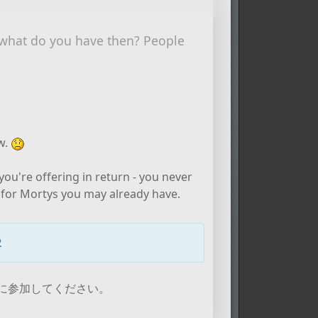
hat do you have then? People
ow.
you're offering in return - you never
for Mortys you may already have.
2
に参加してください。