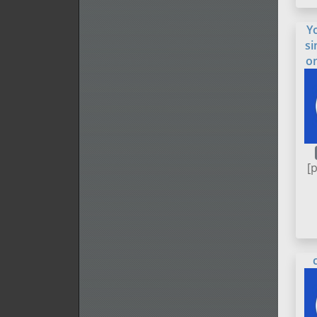
Y
si
o
[