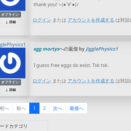
thank you!ヽ(●´∀`●)ﾉ
オフライン
ログイン
または
アカウントを作成する
は対話
詳細
gglePhysics1
egg mortys
への返信 by
JigglePhysics1
I guess free eggs do exist. Tsk tsk.
ログイン
または
アカウントを作成する
は対話
オフライン
詳細
初へ
前へ
1
2
次へ
最後へ