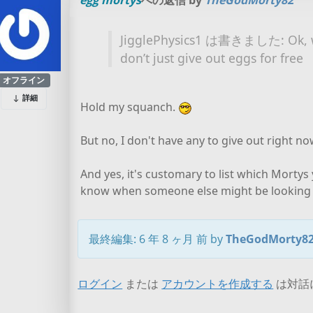
egg mortys
への返信 by
TheGodMorty82
JigglePhysics1 は書きました: Ok, w
don’t just give out eggs for free
オフライン
詳細
Hold my squanch.
But no, I don't have any to give out right n
And yes, it's customary to list which Mortys 
know when someone else might be looking 
最終編集: 6 年 8 ヶ月 前 by
TheGodMorty8
ログイン
または
アカウントを作成する
は対話