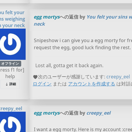
ou felt your
egg mortys
への返信 by
You felt your sins 
ns weighing
neck
n your neck
Snipeshow i can give you a egg morty for f
request the egg, good luck finding the rest.
オフライン
Lost all, gotta get it back again.
press f1 for]
help
次のユーザーが感謝しています:
creepy_eel
ログイン
または
アカウントを作成する
は対話
詳細
creepy_eel
egg mortys
への返信 by
creepy_eel
I want a egg morty. Here is my account :cre