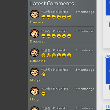
Latest Comments
作成者：
PicklesRick
2 months ago
Databases
作成者：
PicklesRick
2 months ago
Databases
作成者：
PicklesRick
2 months ago
Ji
Databases
作成者：
PicklesRick
2 months ago
Mortys
作成者：
PicklesRick
2 months ago
Mortys
T
作成者：
PicklesRick
2 months ago