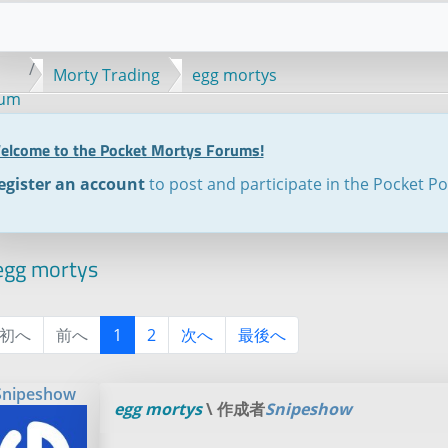
Morty Trading
egg mortys
rum
elcome to the Pocket Mortys Forums!
egister an account
to post and participate in the Pocket P
gg mortys
初へ
前へ
1
2
次へ
最後へ
Snipeshow
egg mortys
\ 作成者
Snipeshow