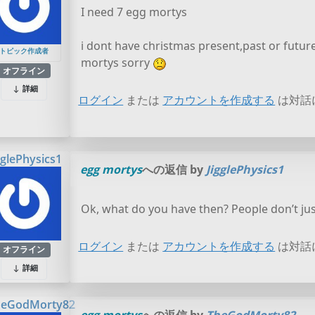
I need 7 egg mortys
i dont have christmas present,past or futur
トピック作成者
mortys sorry
オフライン
詳細
ログイン
または
アカウントを作成する
は対話
gglePhysics1
egg mortys
への返信 by
JigglePhysics1
Ok, what do you have then? People don’t jus
ログイン
または
アカウントを作成する
は対話
オフライン
詳細
heGodMorty82