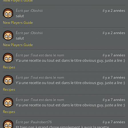
New Players Guide
Écrit par :
Obishiii
il y a 2 années
salut
New Players Guide
Écrit par :
Obishiii
il y a 2 années
salut
New Players Guide
Écrit par :
Tout est dans le nom
il y a 7 années
Y'a une recette ou tout est dans le titre obvious guy, juste a lire :)
Recipes
Écrit par :
Tout est dans le nom
il y a 7 années
Y'a une recette ou tout est dans le titre obvious guy, juste a lire :)
Recipes
Écrit par :
Tout est dans le nom
il y a 7 années
Y'a une recette ou tout est dans le titre obvious guy, juste a lire :)
Recipes
Écrit par :
Paulrobert76
il y a 7 années
Et bien pas à grand chose simplement à avoir la recette