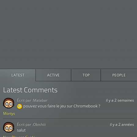
LATEST
ACTIVE
TOP
PEOPLE
Latest Comments
Écrit par :
Malabar
il y a 2 semaines
pouvez vous faire le jeu sur Chromebook ?
Mortys
Écrit par :
Obishiii
il y a 2 années
salut