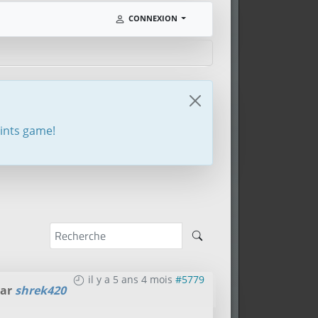
CONNEXION
oints game!
il y a 5 ans 4 mois
#5779
par
shrek420