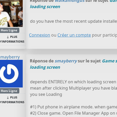
Réponse de
walkamongus
sur le sujet
Gam
loading screen
do you have the most recent update install
Hors Ligne
Connexion
ou
Créer un compte
pour particip
PLUS
D'INFORMATIONS
smayberry
Réponse de
smayberry
sur le sujet
Game s
loading screen
depends ENTIRELY on which loading screen u 
mean after clicking Multiplayer you have bl
Hors Ligne
you see Loading
PLUS
D'INFORMATIONS
#1) Put phone in airplane mode. when game s
#2) Close game. Open File Manager App on 