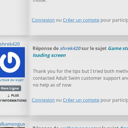
mode.
Connexion
ou
Créer un compte
pour particip
shrek420
Réponse de
shrek420
sur le sujet
Game st
loading screen
Thank you for the tips but I tried both metho
contacted Adult Swim customer support and 
UTEUR DU SUJET
no help as of now
Hors Ligne
PLUS
Connexion
ou
Créer un compte
pour particip
D'INFORMATIONS
alkamongus