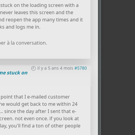
s stuck on the loading screen with a
 never leaves this screen and the
and reopen the app many times and it
rks and logs me in.
er à la conversation.
il y a 5 ans 4 mois
#5780
e stuck on
e point that I e-mailed customer
one would get back to me within 24
 since the day after I sent that e-
creen. not even once. if you look at
y, you'll find a ton of other people