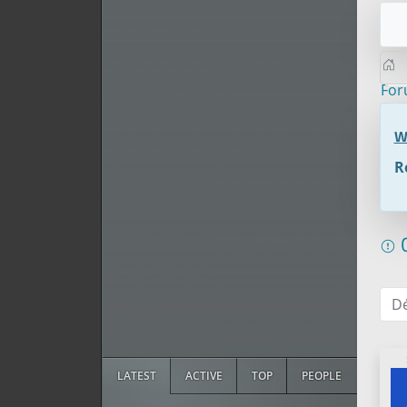
Fo
W
R
G
D
LATEST
ACTIVE
TOP
PEOPLE