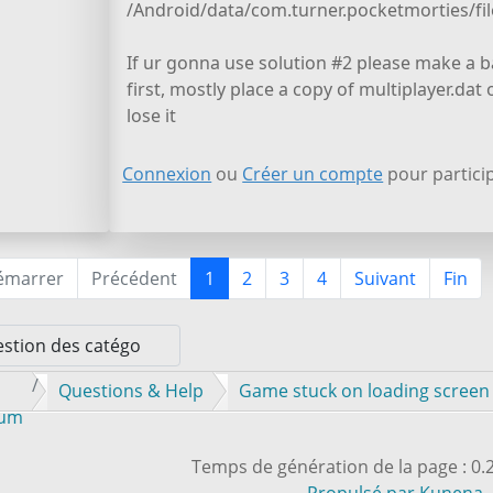
/Android/data/com.turner.pocketmorties/fil
If ur gonna use solution #2 please make a bac
first, mostly place a copy of multiplayer.da
lose it
Connexion
ou
Créer un compte
pour particip
émarrer
Précédent
1
2
3
4
Suivant
Fin
Questions & Help
Game stuck on loading screen
rum
Temps de génération de la page : 0
Propulsé par
Kunena