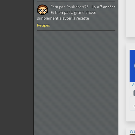
Écrit par :
Paulrobert76
il y a 7 années
Et bien pas à grand chose
simplement à avoir la recette
Recipes
A
w