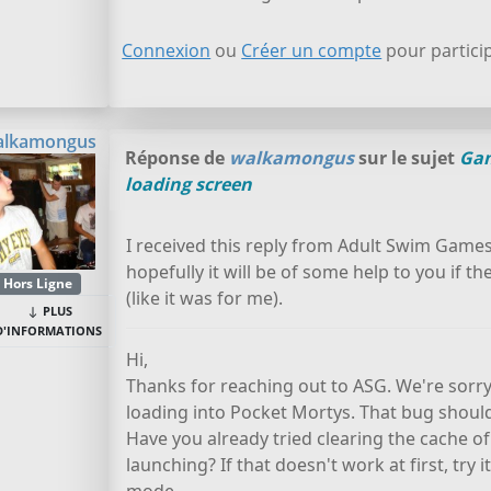
Connexion
ou
Créer un compte
pour particip
alkamongus
Réponse de
walkamongus
sur le sujet
Gam
loading screen
I received this reply from Adult Swim Games
hopefully it will be of some help to you if t
Hors Ligne
(like it was for me).
PLUS
D'INFORMATIONS
Hi,
Thanks for reaching out to ASG. We're sorry
loading into Pocket Mortys. That bug should
Have you already tried clearing the cache of
launching? If that doesn't work at first, try 