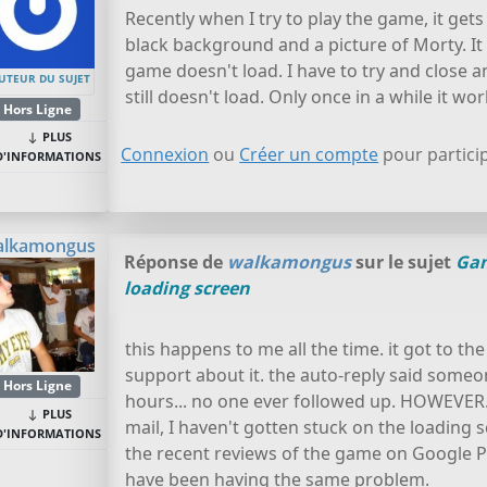
Recently when I try to play the game, it get
black background and a picture of Morty. It
game doesn't load. I have to try and close 
UTEUR DU SUJET
still doesn't load. Only once in a while it wo
Hors Ligne
PLUS
Connexion
ou
Créer un compte
pour particip
D'INFORMATIONS
alkamongus
Réponse de
walkamongus
sur le sujet
Gam
loading screen
this happens to me all the time. it got to th
support about it. the auto-reply said some
Hors Ligne
hours... no one ever followed up. HOWEVER...
PLUS
mail, I haven't gotten stuck on the loading s
D'INFORMATIONS
the recent reviews of the game on Google Pla
have been having the same problem.