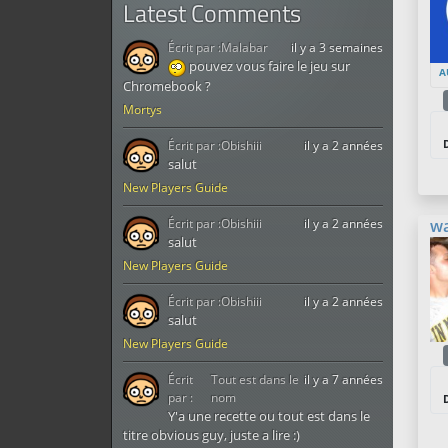
Latest Comments
Écrit par :
Malabar
il y a 3 semaines
pouvez vous faire le jeu sur
A
Chromebook ?
Mortys
Écrit par :
Obishiii
il y a 2 années
salut
New Players Guide
Écrit par :
Obishiii
il y a 2 années
w
salut
New Players Guide
Écrit par :
Obishiii
il y a 2 années
salut
New Players Guide
Écrit
Tout est dans le
il y a 7 années
par :
nom
Y'a une recette ou tout est dans le
titre obvious guy, juste a lire :)