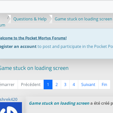
Questions & Help
Game stuck on loading screen
rum
elcome to the Pocket Mortys Forums!
egister an account
to post and participate in the Pocket P
ame stuck on loading screen
émarrer
Précédent
1
2
3
4
Suivant
Fin
shrek420
Game stuck on loading screen
a été créé 