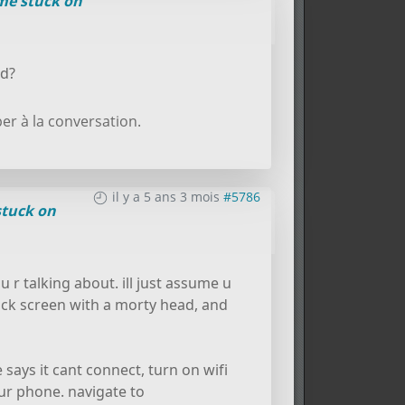
e stuck on
ed?
er à la conversation.
il y a 5 ans 3 mois
#5786
tuck on
r talking about. ill just assume u
ack screen with a morty head, and
ays it cant connect, turn on wifi
ur phone. navigate to