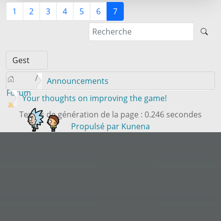
1
2
3
4
5
6
7
Announcements
Forum
Your thoughts on improving the game!
Temps de génération de la page : 0.246 secondes
Propulsé par
Kunena