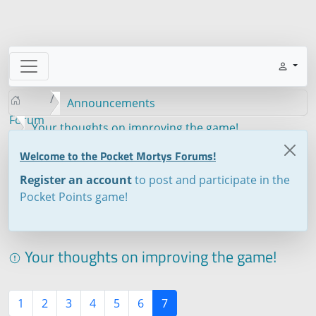
Announcements
Forum
Your thoughts on improving the game!
Welcome to the Pocket Mortys Forums!
Register an account
to post and participate in the
Pocket Points game!
Your thoughts on improving the game!
1
2
3
4
5
6
7