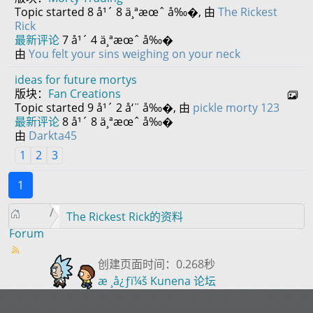
Topic started 8 å¹´ 8 ä¸ªæœˆ å‰�, 由
The Rickest
Rick
最新评论
7 å¹´ 4 ä¸ªæœˆ å‰�
由
You felt your sins weighing on your neck
ideas for future mortys
版块：
Fan Creations
Topic started 9 å¹´ 2 å‘¨ å‰�, 由
pickle morty 123
最新评论
8 å¹´ 8 ä¸ªæœˆ å‰�
由
Darkta45
1
2
3
1
The Rickest Rick的资料
Forum
创建页面时间：0.268秒
æ ¸å¿ƒï¼š
Kunena 论坛