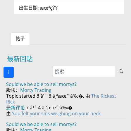
出生日期:
æœªçŸ¥
帖子
最新回贴
1
Sould we be able to sell mortys?
版块：
Morty Trading
Topic started 8 å¹´ 8 ä¸ªæœˆ å‰�, 由
The Rickest
Rick
最新评论
7 å¹´ 4 ä¸ªæœˆ å‰�
由
You felt your sins weighing on your neck
Sould we be able to sell mortys?
版块：
Morty Trading