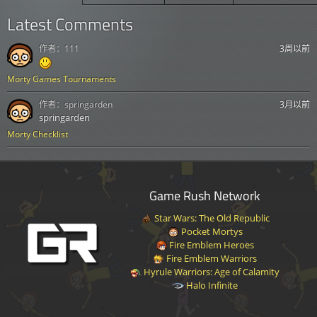
Latest Comments
作者：
111
3周以前
Morty Games Tournaments
作者：
springarden
3月以前
springarden
Morty Checklist
Game Rush Network
Star Wars: The Old Republic
Pocket Mortys
Fire Emblem Heroes
Fire Emblem Warriors
Hyrule Warriors: Age of Calamity
Halo Infinite