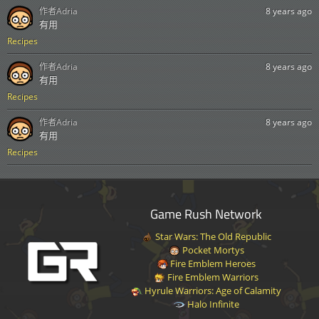
作者
Adria
8 years ago
有用
Recipes
作者
Adria
8 years ago
有用
Recipes
作者
Adria
8 years ago
有用
Recipes
Game Rush Network
Star Wars: The Old Republic
Pocket Mortys
Fire Emblem Heroes
Fire Emblem Warriors
Hyrule Warriors: Age of Calamity
Halo Infinite