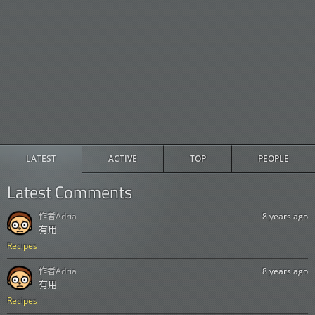
LATEST
ACTIVE
TOP
PEOPLE
Latest Comments
作者
Adria
8 years ago
有用
Recipes
作者
Adria
8 years ago
有用
Recipes