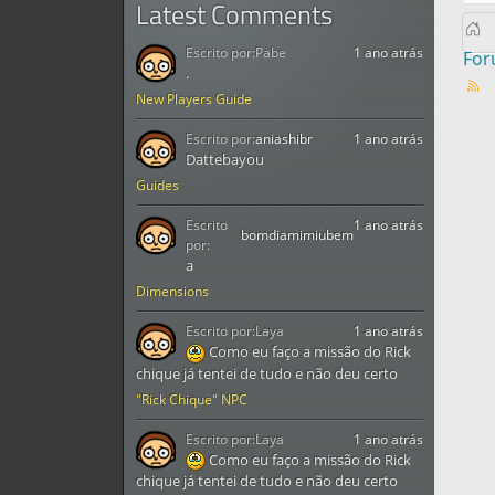
Latest Comments
Escrito por:
Pabe
1 ano atrás
Fo
.
New Players Guide
Escrito por:
aniashibr
1 ano atrás
Dattebayou
Guides
Escrito
1 ano atrás
bomdiamimiubem
por:
a
Dimensions
Escrito por:
Laya
1 ano atrás
Como eu faço a missão do Rick
chique já tentei de tudo e não deu certo
"Rick Chique" NPC
Escrito por:
Laya
1 ano atrás
Como eu faço a missão do Rick
chique já tentei de tudo e não deu certo