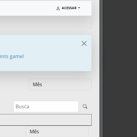
ACESSAR
oints game!