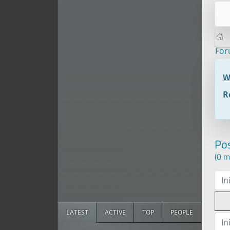
Fo
W
R
Po
(0 m
In
LATEST
ACTIVE
TOP
PEOPLE
In