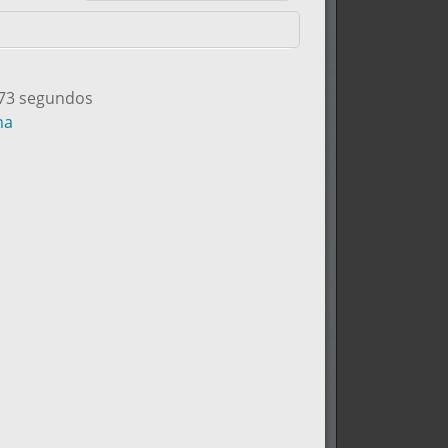
173 segundos
na