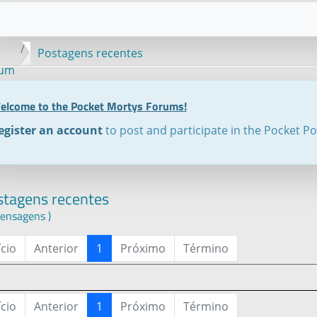
Postagens recentes
rum
elcome to the Pocket Mortys Forums!
egister an account
to post and participate in the Pocket P
stagens recentes
ensagens )
ício
Anterior
1
Próximo
Término
ício
Anterior
1
Próximo
Término