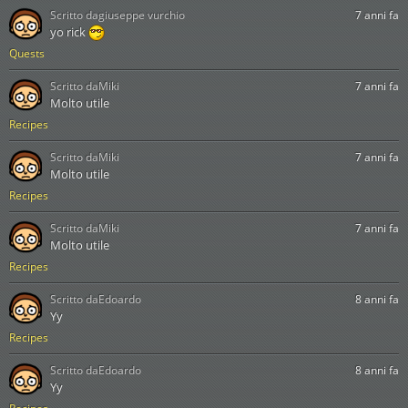
Scritto da
giuseppe vurchio
7 anni fa
yo rick
Quests
Scritto da
Miki
7 anni fa
Molto utile
Recipes
Scritto da
Miki
7 anni fa
Molto utile
Recipes
Scritto da
Miki
7 anni fa
Molto utile
Recipes
Scritto da
Edoardo
8 anni fa
Yy
Recipes
Scritto da
Edoardo
8 anni fa
Yy