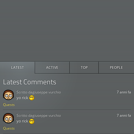
LATEST
ACTIVE
TOP
PEOPLE
Latest Comments
Scritto da
giuseppe vurchio
7 anni fa
yo rick
Quests
Scritto da
giuseppe vurchio
7 anni fa
yo rick
Quests